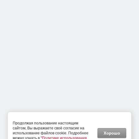
Политика конфиденциальности
Покупателям
Главная
Оплата
Доставка, подъем и сборка
Полезные статьи
Акции
Новости
Компания
Контакты
Продолжая пользование настоящим
О компании
сайтом, Вы выражаете своё согласие на
Напишите нам
Хорошо
использование файлов cookie. Подробнее
Условия сотрудничества
можно узнать в "
Политике использования