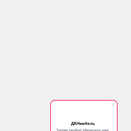
ОТПРАВИТЬ
Copyright © 2014-2026
Политика конфиденциальности
Покупателям
Главная
Оплата
Доставка, подъем и сборка
Полезные статьи
Акции
Новости
ДКНмебель
Здравствуйте! Напишите нам,