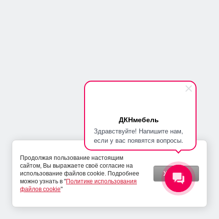
Прихожие
Комоды и тумбы
Комоды
Тумбы под ТВ
Тумбы для обуви
Прикроватные
ДКНмебель
Консоли и полки
Здравствуйте! Напишите нам,
Тумбы
если у вас появятся вопросы.
Продолжая пользование настоящим
Мебель в гостиную
сайтом, Вы выражаете своё согласие на
Хорошо
использование файлов cookie. Подробнее
можно узнать в "
Политике использования
Мебель для спальни
файлов cookie
"
Мебель в детскую