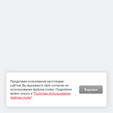
ТУМБА ДЛЯ ОБУВИ В ПРИХОЖУЮ УЗКАЯ СЛИМ ТП-6 -2
3 760
руб.
Продолжая пользование настоящим
сайтом, Вы выражаете своё согласие на
Хорошо
использование файлов cookie. Подробнее
можно узнать в "
Политике использования
Шкафы
файлов cookie
"
Гардеробные комнаты