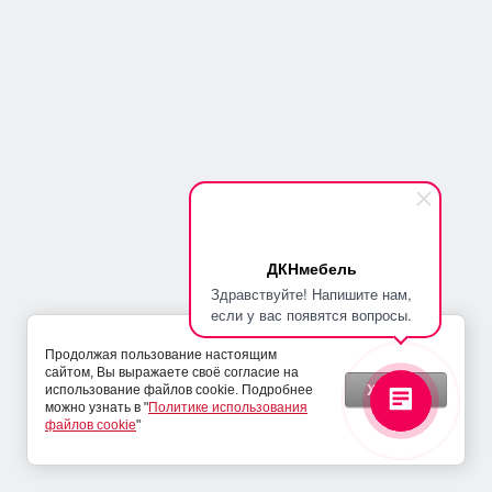
Глубина изделия
400 мм
Добавить к сравнению
Добавить к сравнению
65 910
28 900
112 000
руб.
29 700
руб.
руб.
руб.
NEW
NEW
SALE
ДКНмебель
Здравствуйте! Напишите нам,
если у вас появятся вопросы.
Продолжая пользование настоящим
сайтом, Вы выражаете своё согласие на
Хорошо
использование файлов cookie. Подробнее
можно узнать в "
Политике использования
файлов cookie
"
МЕБЕЛЬ ДЛЯ ГАРДЕРОБНОЙ
ГАРДЕРОБНАЯ КОМНАТА
КОМНАТЫ АЛИСА
МАКОН
Артикул:
70-ДКН-79-0
Артикул:
71-ДКН-20-0