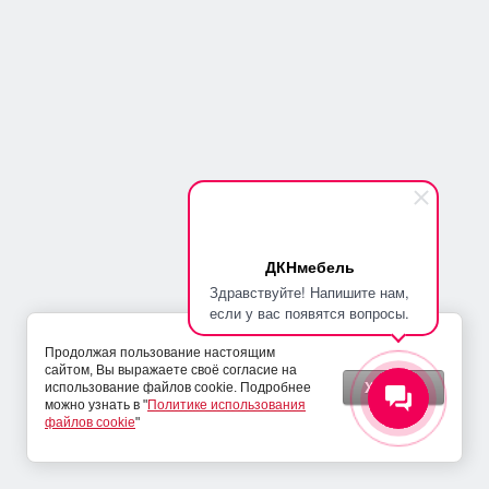
Copyright © 2014-2026
Политика конфиденциальности
Покупателям
ДКНмебель
Здравствуйте! Напишите нам,
Главная
если у вас появятся вопросы.
Оплата
Доставка, подъем и сборка
Продолжая пользование настоящим
Полезные статьи
сайтом, Вы выражаете своё согласие на
Акции
Хорошо
использование файлов cookie. Подробнее
можно узнать в "
Политике использования
Новости
файлов cookie
"
Компания
Контакты